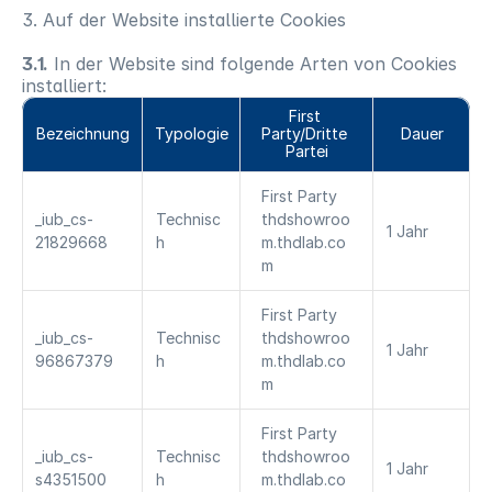
3. Auf der Website installierte Cookies
3.1.
In der Website sind folgende Arten von Cookies
installiert:
First 
Bezeichnung
Typologie
Party/Dritte 
Dauer
Partei
First Party 
_iub_cs-
Technisc
thdshowroo
1 Jahr
21829668
h
m.thdlab.co
m
First Party 
_iub_cs-
Technisc
thdshowroo
1 Jahr
96867379
h
m.thdlab.co
m
First Party 
_iub_cs-
Technisc
thdshowroo
1 Jahr
s4351500
h
m.thdlab.co