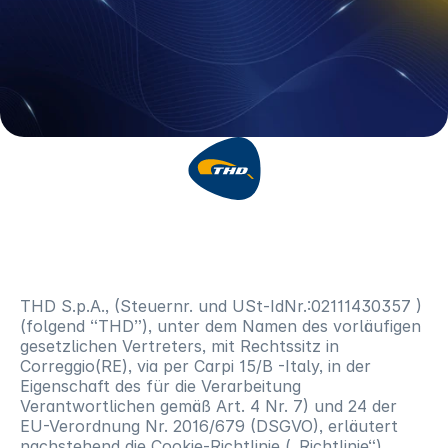
Cookie-Richtlinie
webseite thdshowroom.thdlab.com
THD S.p.A., (Steuernr. und USt-IdNr.:02111430357 )
(folgend “THD”), unter dem Namen des vorläufigen
gesetzlichen Vertreters, mit Rechtssitz in
Correggio(RE), via per Carpi 15/B -Italy, in der
Eigenschaft des für die Verarbeitung
Verantwortlichen gemäß Art. 4 Nr. 7) und 24 der
EU-Verordnung Nr. 2016/679 (DSGVO), erläutert
nachstehend die Cookie-Richtlinie („Richtlinie“)