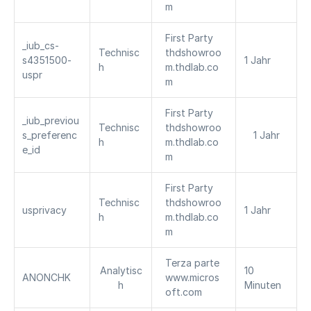
m
First Party 
_iub_cs-
Technisc
thdshowroo
s4351500-
1 Jahr
h
m.thdlab.co
uspr
m
First Party 
_iub_previou
Technisc
thdshowroo
s_preferenc
1 Jahr
h
m.thdlab.co
e_id
m
First Party 
Technisc
thdshowroo
usprivacy
1 Jahr
h
m.thdlab.co
m
Terza parte 
Analytisc
10 
ANONCHK
www.micros
h
Minuten
oft.com