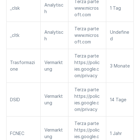
Terza parte 
Analytisc
_clsk
www.micros
1 Tag
h
oft.com
Terza parte 
Analytisc
Undefine
_cltk
www.micros
h
d
oft.com
Terza parte 
Trasformazi
Vermarkt
https://polic
3 Monate
one
ung
ies.google.c
om/privacy
Terza parte 
Vermarkt
https://polic
DSID
14 Tage
ung
ies.google.c
om/privacy
Terza parte 
Vermarkt
https://polic
FCNEC
1 Jahr
ung
ies.google.c