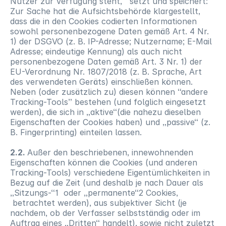
Nutzer zur Verfügung steht, setzt und speichert:
Zur Sache hat die Aufsichtsbehörde klargestellt,
dass die in den Cookies codierten Informationen
sowohl personenbezogene Daten gemäß Art. 4 Nr.
1) der DSGVO (z. B. IP-Adresse; Nutzername; E-Mail
Adresse; eindeutige Kennung) als auch nicht
personenbezogene Daten gemäß Art. 3 Nr. 1) der
EU-Verordnung Nr. 1807/2018 (z. B. Sprache, Art
des verwendeten Geräts) einschließen können.
Neben (oder zusätzlich zu) diesen können “andere
Tracking-Tools” bestehen (und folglich eingesetzt
werden), die sich in „aktive“(die nahezu dieselben
Eigenschaften der Cookies haben) und „passive“ (z.
B. Fingerprinting) einteilen lassen.
2.2.
Außer den beschriebenen, innewohnenden
Eigenschaften können die Cookies (und anderen
Tracking-Tools) verschiedene Eigentümlichkeiten in
Bezug auf die Zeit (und deshalb je nach Dauer als
„Sitzungs-“1 oder „permanente“2 Cookies,
betrachtet werden), aus subjektiver Sicht (je
nachdem, ob der Verfasser selbstständig oder im
Auftrag eines „Dritten“ handelt), sowie nicht zuletzt