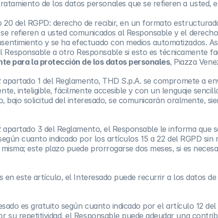
atamiento de los datos personales que se refieren a usted, ex
lo 20 del RGPD: derecho de recibir, en un formato estructura
 se refieren a usted comunicados al Responsable y el derecho
onsentimiento y se ha efectuado con medios automatizados. A
l Responsable a otro Responsable si esto es técnicamente fac
te para la protección de los datos personales
, Piazza Vene
12 apartado 1 del Reglamento, THD S.p.A. se compromete a envi
e, inteligible, fácilmente accesible y con un lenguaje sencill
o, bajo solicitud del interesado, se comunicarán oralmente, s
 12 apartado 3 del Reglamento, el Responsable le informa que
según cuanto indicado por los artículos 15 a 22 del RGPD sin r
 misma; este plazo puede prorrogarse dos meses, si es necesa
en este artículo, el Interesado puede recurrir a los datos de
resado es gratuito según cuanto indicado por el artículo 12 de
r su repetitividad, el Responsable puede adeudar una contrib