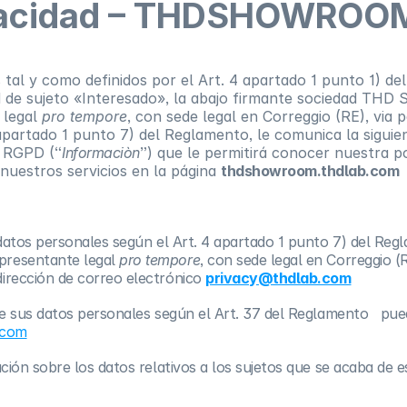
rivacidad – THDSHOWR
 tal y como definidos por el Art. 4 apartado 1 punto 1) d
d de sujeto «Interesado», la abajo firmante sociedad THD S
 legal
pro tempore
, con sede legal en Correggio (RE), via p
partado 1 punto 7) del Reglamento, le comunica la siguie
– RGPD (“
Informaciòn
”) que le permitirá conocer nuestra po
 nuestros servicios en la página
thdshowroom.thdlab.com
(
atos personales según el Art. 4 apartado 1 punto 7) del Regl
presentante legal
pro tempore
, con sede legal en Correggio (R
dirección de correo electrónico
privacy@thdlab.com
de sus datos personales según el Art. 37 del Reglamento pue
.com
ión sobre los datos relativos a los sujetos que se acaba de e