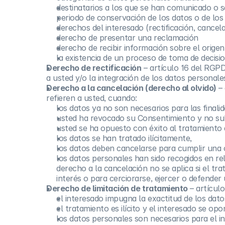
destinatarios a los que se han comunicado o 
periodo de conservación de los datos o de los c
derechos del interesado (rectificación, cancel
derecho de presentar una reclamación
derecho de recibir información sobre el origen
la existencia de un proceso de toma de decisio
Derecho de rectificación
– artículo 16 del RGPD:
a usted y/o la integración de los datos personal
Derecho a la cancelación (derecho al olvido)
– 
refieren a usted, cuando:
los datos ya no son necesarios para las finali
usted ha revocado su Consentimiento y no sub
usted se ha opuesto con éxito al tratamiento 
los datos se han tratado ilícitamente,
los datos deben cancelarse para cumplir una o
los datos personales han sido recogidos en rela
derecho a la cancelación no se aplica si el tr
interés o para cerciorarse, ejercer o defender 
Derecho de limitación de tratamiento
– artículo
el interesado impugna la exactitud de los dato
el tratamiento es ilícito y el interesado se op
los datos personales son necesarios para el in