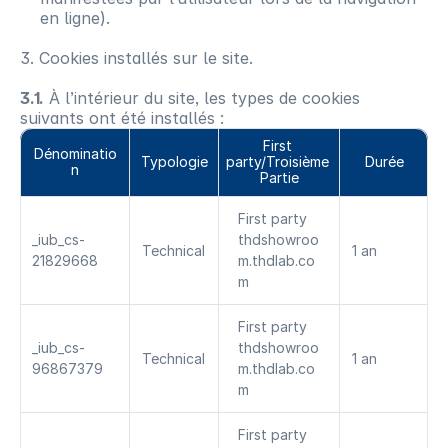
en ligne).
3. Cookies installés sur le site.
3.1.
À l’intérieur du site, les types de cookies
suivants ont été installés :
First 
Dénominatio
Typologie
party/Troisième 
Durée
n
Partie
First party 
_iub_cs-
thdshowroo
Technical
1 an
21829668
m.thdlab.co
m
First party 
_iub_cs-
thdshowroo
Technical
1 an
96867379
m.thdlab.co
m
First party 