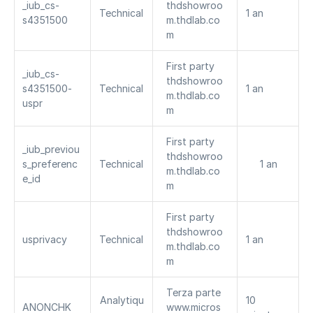
_iub_cs-
thdshowroo
Technical
1 an
s4351500
m.thdlab.co
m
First party 
_iub_cs-
thdshowroo
s4351500-
Technical
1 an
m.thdlab.co
uspr
m
First party 
_iub_previou
thdshowroo
s_preferenc
Technical
1 an
m.thdlab.co
e_id
m
First party 
thdshowroo
usprivacy
Technical
1 an
m.thdlab.co
m
Terza parte 
Analytiqu
10 
ANONCHK
www.micros