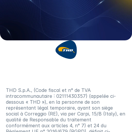
Politique en matière de cookies
site “thdshowroom.thdlab.com“
THD S.p.A., (Code fiscal et n° de TVA
intracommunautaire : 02111430357) (appelée ci-
dessous « THD »), en la personne de son
représentant légal temporaire, ayant son siège
social à Correggio (RE), via per Carpi, 15/B (Italy), en
qualité de Responsable du traitement
conformément aux articles 4, n° 7) et 24 du
Règlement UE n° 2016/679 (RGPD), définit ci-