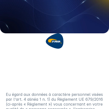
PRINCIPES DE CONFIDENTIALITE’
SITE WEB THDSHOWROOM.
THDLAB.COM AUX TERMES DE
L'ART. 13 DU RÈGLEMENT (UE)
679/2016
Eu égard aux données à caractère personnel visées
par l'art. 4 alinéa 1 n. 1) du Règlement UE 679/2016
(ci-après « Règlement ») vous concernant en votre