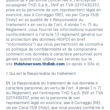
qualité de « personne concernée », l'entreprise
soussignée THD S.p.A., (NIF et TVA 02111430357,
prise en la personne de son représentant légal
en
exercice
, sise à Correggio (RE), via per Carpi 15/B
(Italy) en sa qualité de « Responsable du
traitement » en vertu de l'art. 4 alinéa 1 n. 7) du
Règlement, vous fournit les informations suivantes
conformément à l'article 13 règlement général sur
la protection des données-RGPD( en bref
“Informations”) qui vous permettront de connaître
sa politique de confidentialité et de comprendre
comment vos données à caractère personnel sont
gérées quand vous utilisez ses services sur le
site
thdshowroom.thdlab.com
(ci-après « Site »).
1. Qui est le Responsable du traitement.
1.1.
Le Responsable du traitement de vos données à
caractère personnel, en vertu de l'art. 4 alinéa 1 n. 7)
du Règlement, est l'entreprise THD S.p.A. (NIF et TVA
02111430357, prise en la personne de son
représentant légal
en exercice
, sise à Correggio (RE),
via per Carpi 15/B (Italy), que vous pouvez contacter à