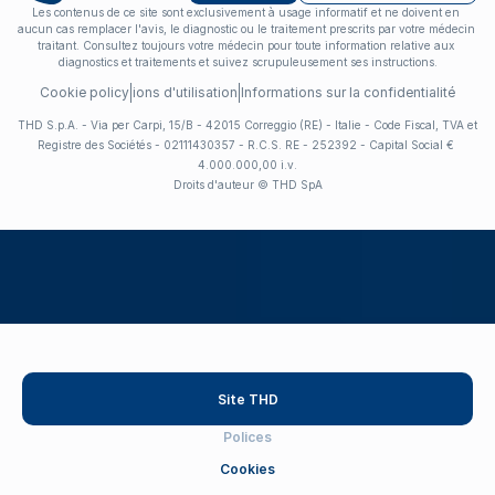
Les contenus de ce site sont exclusivement à usage informatif et ne doivent en 
aucun cas remplacer l'avis, le diagnostic ou le traitement prescrits par votre médecin 
traitant. Consultez toujours votre médecin pour toute information relative aux 
diagnostics et traitements et suivez scrupuleusement ses instructions.
Cookie policy
Conditions d'utilisation
Informations sur la confidentialité
THD S.p.A. - Via per Carpi, 15/B - 42015 Correggio (RE) - Italie - Code Fiscal, TVA et 
Registre des Sociétés - 02111430357 - R.C.S. RE - 252392 - Capital Social € 
4.000.000,00 i.v.
Droits d'auteur © THD SpA
Site THD
Polices
Cookies